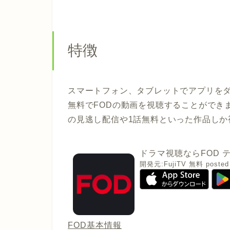
特徴
スマートフォン、タブレットでアプリを
無料でFODの動画を視聴することができ
の見逃し配信や1話無料といった作品しか
ドラマ視聴ならFOD
開発元:
FujiTV
無料
posted
FOD基本情報