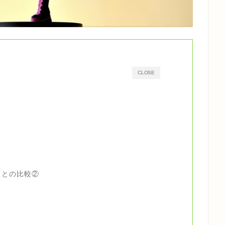
CLOSE
スとの比較②