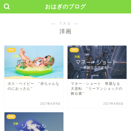
おはぎのブログ
― TAG ―
洋画
映画
映画
ボス・ベイビー ‘‘赤ちゃんな
マネー・ショート 華麗なる
のにおっさん‘‘
大逆転 ‘‘リーマンショックの
舞台裏‘‘
2021年6月9日
2021年4月6日
映画